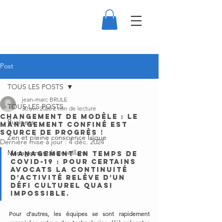
Post
TOUS LES POSTS
jean-marc BRULE
TOUS LES POSTS
30 avr. 2020
2 min de lecture
Changement de modèle : le
Business
management confiné est
source de progrès !
Zen et pleine conscience laïque
Dernière mise à jour :
4 déc. 2024
Management bienveillant
Management en temps de 
Covid-19 : Pour certains 
avocats la continuité 
d’activité relève d’un 
défi culturel quasi 
impossible. 
Pour d’autres, les équipes se sont rapidement 