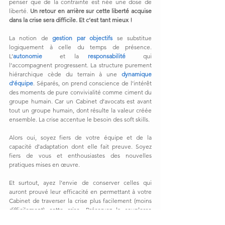
penser que de la contrainte est née une dose de 
liberté. 
Un retour en arrière sur cette liberté acquise 
dans la crise sera difficile. Et c’est tant mieux !
La notion de 
gestion par objectifs
 se substitue 
logiquement à celle du temps de présence. 
L’
autonomie 
et la 
responsabilité 
qui 
l’accompagnent progressent. La structure purement 
hiérarchique cède du terrain à une 
dynamique 
d’équipe
. Séparés, on prend conscience de l’intérêt 
des moments de pure convivialité comme ciment du 
groupe humain. Car un Cabinet d’avocats est avant 
tout un groupe humain, dont résulte la valeur créée 
ensemble. La crise accentue le besoin des soft skills.
Alors oui, soyez fiers de votre équipe et de la 
capacité d’adaptation dont elle fait preuve. Soyez 
fiers de vous et enthousiastes des nouvelles 
pratiques mises en œuvre.
Et surtout, ayez l’envie de conserver celles qui 
auront prouvé leur efficacité en permettant à votre 
Cabinet de traverser la crise plus facilement (moins 
difficilement) cette crise. Préservez la souplesse 
acquise. Différentiez-vous par une 
culture de 