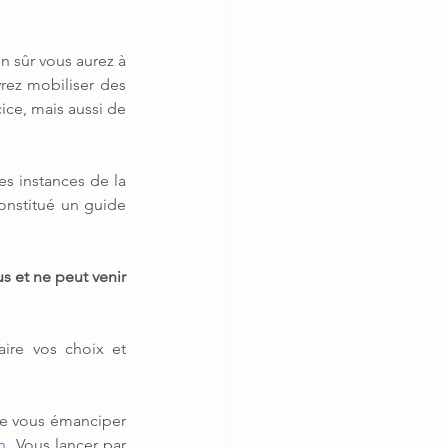
en sûr vous aurez à 
rez mobiliser des 
ce, mais aussi de 
s instances de la 
onstitué un guide 
s et ne peut venir 
ire vos choix et 
te vous émanciper 
n
. Vous lancer par 