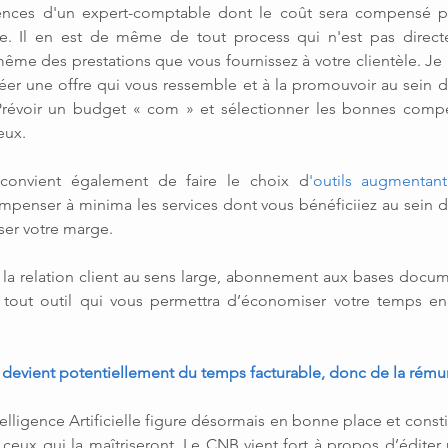
nces d'un expert-comptable dont le coût sera compensé pa
rée. Il en est de même de tout process qui n'est pas directe
 même des prestations que vous fournissez à votre clientèle. Je
réer une offre qui vous ressemble et à la promouvoir au sein d
Prévoir un budget « com » et sélectionner les bonnes compé
eux.
 convient également de faire le choix d
'outils augmentant
mpenser à minima les services dont vous bénéficiiez au sein de
ser votre marge.
 la relation client au sens large, abonnement aux bases docume
 tout outil qui vous permettra d’économiser votre temps en 
evient potentiellement du temps facturable, donc de la rému
telligence Artificielle figure désormais en bonne place et const
 ceux qui la maîtriseront. Le CNB vient fort à propos d’éditer