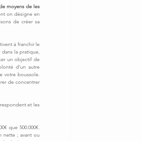
 de moyens de les 
t on désigne en 
sons de créer sa 
ent à franchir le 
 dans la pratique, 
er un objectif de 
lonté d'un autre 
équilibre de vie. Ce qui est primordial est de les noter et de les reconnaître comme votre boussole. 
urer de concentrer 
rrespondent et les 
00€ que 500.000€. 
 nette ; avant ou 