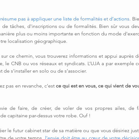
e résume pas à appliquer une liste de formalités et d’actions
. Bi
 de tâches, d'inscriptions ou de formalités. Bien sûr vous dev
anière plus ou moins importante en fonction du mode d'exerci
otre localisation géographique.
ur ce chemin, vous trouverez informations et appui auprès de
re, le CNB ou vos réseaux et syndicats. L’UJA a par exemple c
nt de s’installer en solo ou de s’associer.
z pas en revanche, c'est 
ce qui est en vous, ce qui vient de vou
vie de faire, de créer, de voler de vos propres ailes, de fa
de capitaine par-dessus votre robe. Ouf !
er le futur cabinet star de sa matière ou que vous désiriez jus
ître de votre temps, 
l’envie doit être au cœur de votre décisio