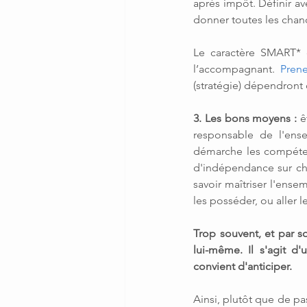
après impôt. Définir av
donner toutes les chanc
Le caractère SMART* 
l’accompagnant. 
Prene
(stratégie) dépendront 
3. Les bons moyens : 
ê
responsable de l'ense
démarche les compéten
d'indépendance sur cha
savoir maîtriser l'ens
les posséder, ou aller le
Trop souvent, et par so
lui-même. Il s'agit d
convient d'anticiper.
Ainsi, plutôt que de pa