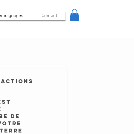
émoignages
Contact
t
 actions
est 
 
be de 
votre 
 terre 