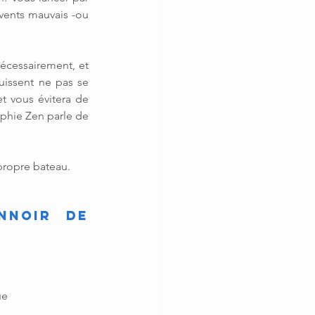
vents mauvais -ou 
écessairement, et 
issent ne pas se 
 vous évitera de 
phie Zen parle de 
 propre bateau.
nnoir de 
ue