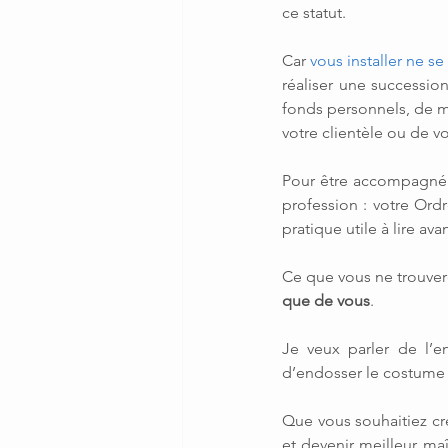
ce statut.
Car 
vous installer ne s
réaliser une succession
fonds personnels, de m
votre clientèle ou de v
Pour être accompagné s
profession : votre Ord
pratique utile à lire ava
Ce que vous ne trouvere
que de vous
.
Je veux parler de l’en
d’endosser le costume 
Que vous souhaitiez cré
et devenir meilleur ma