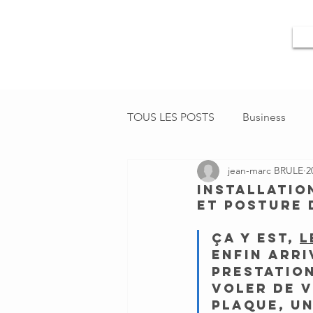
TOUS LES POSTS
Business
jean-marc BRULE
2
installatio
et posture 
çA y est, 
L
enfin arri
prestation
voler de v
plaque, un