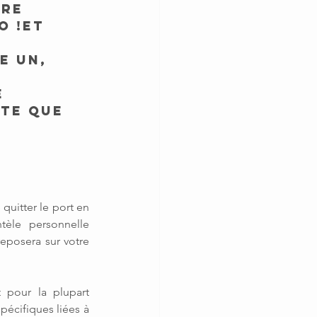
re 
o !et 
e un, 
 
te que 
uitter le port en 
tèle personnelle 
eposera sur votre 
 pour la plupart 
écifiques liées à 