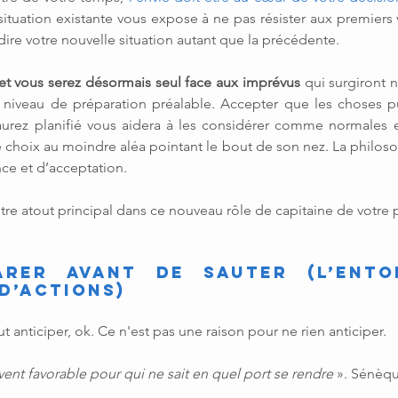
 situation existante vous expose à ne pas résister aux premiers 
udire votre nouvelle situation autant que la précédente.
x et vous serez désormais seul face aux imprévus 
qui surgiront n
 niveau de préparation préalable. Accepter que les choses pu
urez planifié vous aidera à les considérer comme normales et
 choix au moindre aléa pointant le bout de son nez. La philoso
e et d’acceptation.
otre atout principal dans ce nouveau rôle de capitaine de votre
arer avant de sauter (l’ento
 d’actions)
 anticiper, ok. Ce n'est pas une raison pour ne rien anticiper.
 vent favorable pour qui ne sait en quel port se rendre 
». Sénèq