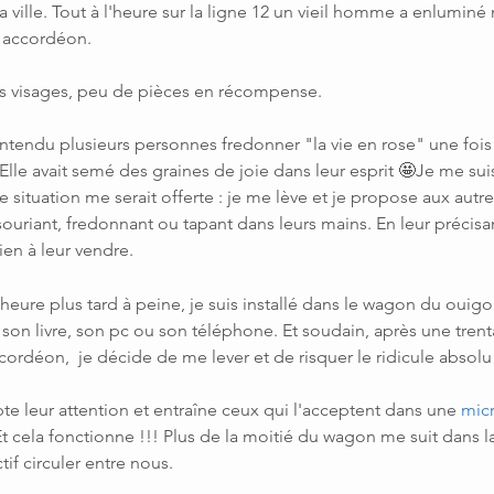
a ville. Tout à l'heure sur la ligne 12 un vieil homme a enlumin
n accordéon. 
les visages, peu de pièces en récompense.
ntendu plusieurs personnes fredonner "la vie en rose" une fois
Elle avait semé des graines de joie dans leur esprit 🤩Je me sui
e situation me serait offerte : je me lève et je propose aux autr
 souriant, fredonnant ou tapant dans leurs mains. En leur précisan
ien à leur vendre.
e heure plus tard à peine, je suis installé dans le wagon du ouigo. 
son livre, son pc ou so
n téléphone. Et 
soudain, après une trent
cordéon,  je décide de me lever et de risquer le ridicule absolu
te leur attention et entraîne ceux qui l'acceptent dans une 
mic
Et cela fonctionne !!! Plus de la moitié du wagon me suit dans la
tif circuler entre nous. 