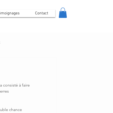
émoignages
Contact
t
 consisté à faire 
erres 
double chance 