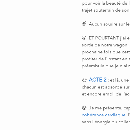
pour voir la beauté de l
trajet souterrain de so
🌈  Aucun sourire sur 
🫥  ET POURTANT j'ai e
sortie de notre wagon. 
prochaine fois que cett
profiter de l'instant en
préambule que je n'ai r
ACTE 2
🤑  
: et là, un
chacun est absorbé sur 
et encore empli de l'ac
😰  Je me présente, cap
cohérence cardiaque
. 
sens l'énergie du collec