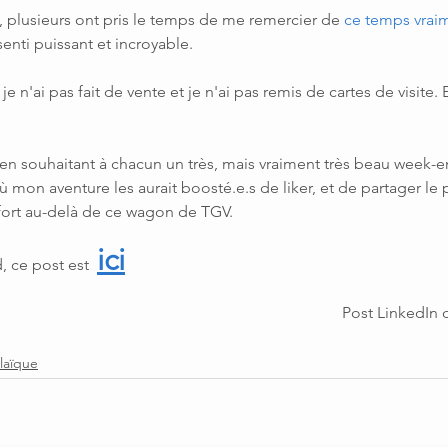
t, plusieurs ont pris le temps de me remercier de 
ce temps vrai
senti puissant et incroyable. 
e n'ai pas fait de vente et je n'ai pas remis de cartes de visite. E
n souhaitant à chacun un très, mais vraiment très beau week-en
 mon aventure les aurait boosté.e.s de liker, et de partager le 
ort au-delà de ce wagon de TGV. 
ici
, ce post est
Post LinkedIn 
laïque