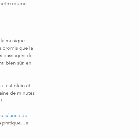
é notre morne 
 la musique 
s promis que la 
es passagers de 
t, bien sûr, en 
il est plein et 
aine de minutes 
 !
ro séance de 
 pratique. Je 