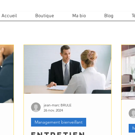
Accueil
Boutique
Ma bio
Blog
T
jean-marc BRULE
26 nov. 2024
Management bienveillant
M
Entretien