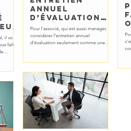
P
annuel
f
d’évaluation
é
o
côté associé :
eur
Pour l'associé, qui est aussi manager,
v
comment le
es
Po
considérer l’entretien annuel
, il vous
e
c'e
réussir ?
d'évaluation seulement comme une
us faîtes
con
obligation légale revient à manger...
de
out