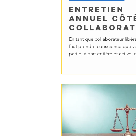
entretien
annuel côt
Collaborat
: les 3 étap
En tant que collaborateur libéral
pour le
faut prendre conscience que vo
réussir
partie, à part entière et active, 
l'entretien.