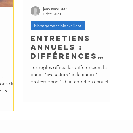
jean-marc BRULE
6 déc. 2020
Management bienveillant
Entretiens
annuels :
différences
entre
Les règles officielles différencient la
« évaluation »
partie "évaluation" et la partie "
es
et
professionnel" d'un entretien annuel de
ions dans
vos personnels salariés
« professionne
 du
e la
l »
 ?