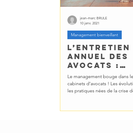
jean-marc BRULE
10 janv. 2021
Management bienveillant
L’entretien
annuel des
avocats :
contrainte
Le management bouge dans l
légale ou
cabinets d’avocats ! Les évolut
temps fort
les pratiques nées de la crise d
COVID-19 rencontrent les...
Management