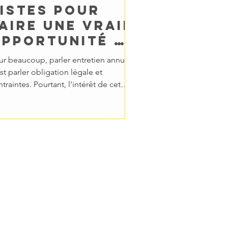
istes pour
aire une vraie
pportunité de
os prochains
ur beaucoup, parler entretien annuel
ntretiens
st parler obligation légale et
annuels
traintes. Pourtant, l'intérêt de cet
il dans la...