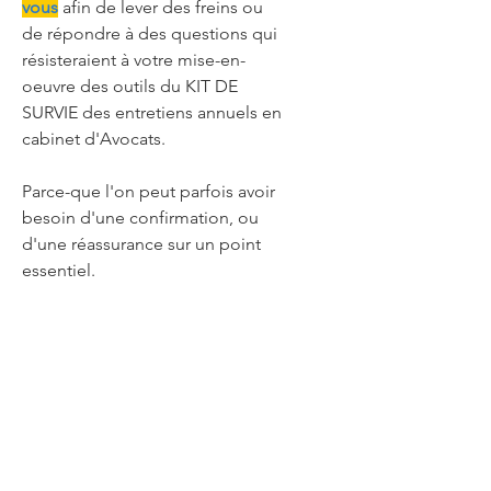
vous
afin de lever des freins ou
de répondre à des questions qui
résisteraient à votre mise-en-
oeuvre des outils du KIT DE
SURVIE des entretiens annuels en
cabinet d'Avocats.
Parce-que l'on peut parfois avoir
besoin d'une confirmation, ou
d'une réassurance sur un point
essentiel.
Tout sujet relatif à la réussite des
entretiens est le bienvenu. Aucun
n'est tabou. Et bien entendu, la
confidentialité est totale, suivant
la déontologie du coaching.
Notez que si vous désirez