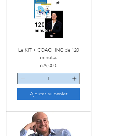
Le KIT + COACHING de 120
minutes
Prix
629,00 €
Ajouter au panier