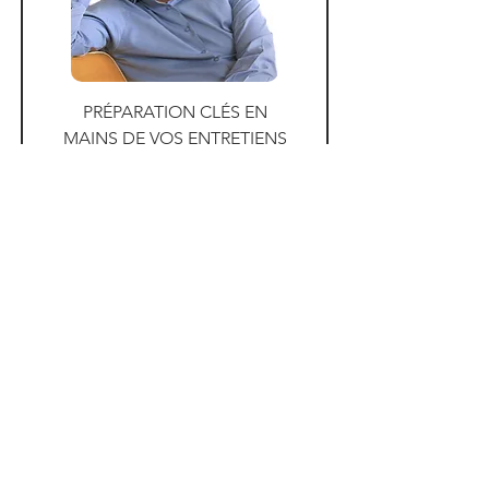
PRÉPARATION CLÉS EN
MAINS DE VOS ENTRETIENS
+ le KIT complet
Prix
1 999,00 €
Ajouter au panier